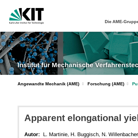
Die AME-Grupp
Institut für Mechanische Verfahrenst
Angewandte Mechanik (AME)
Forschung (AME)
Pu
Apparent elongational yiel
Autor:
L. Martinie, H. Buggisch, N. Willenbache