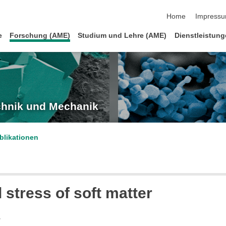
Navigation übersp
Home
Impress
e
Forschung (AME)
Studium und Lehre (AME)
Dienstleistun
echnik und Mechanik
blikationen
 stress of soft matter
r