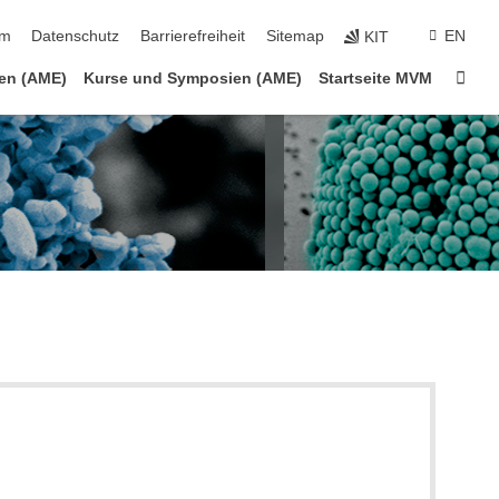
ringen
um
Datenschutz
Barrierefreiheit
Sitemap
EN
KIT
Star
gen (AME)
Kurse und Symposien (AME)
Startseite MVM