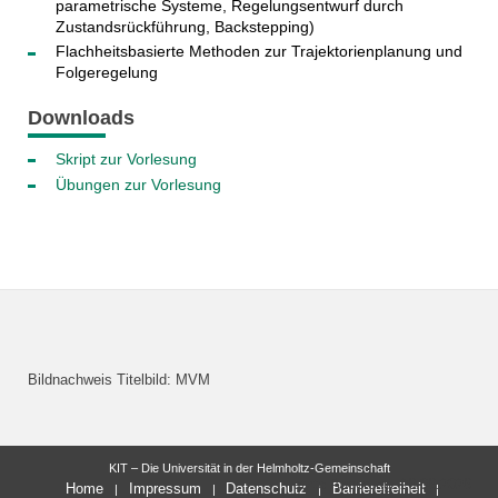
parametrische Systeme, Regelungsentwurf durch
Zustandsrückführung, Backstepping)
Flachheitsbasierte Methoden zur Trajektorienplanung und
Folgeregelung
Downloads
Skript zur Vorlesung
Übungen zur Vorlesung
Bildnachweis Titelbild: MVM
KIT – Die Universität in der Helmholtz-Gemeinschaft
letzte Änderung: 26.06.2026
Home
Impressum
Datenschutz
Barrierefreiheit