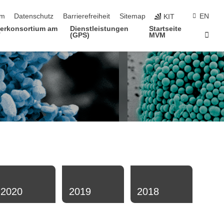
ringen
um
Datenschutz
Barrierefreiheit
Sitemap
EN
KIT
terkonsortium am
Dienstleistungen
Startseite
Star
T
(GPS)
MVM
2020
2019
2018