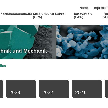
Navigation übersp
Home
Impress
haftskommunikatio
Studium und Lehre
Innovation
Fil
(GPS)
(GPS)
KI
echnik und Mechanik
lles
2023
2022
2021